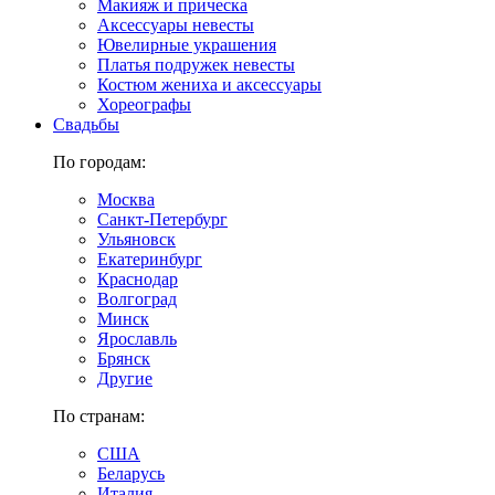
Макияж и прическа
Аксессуары невесты
Ювелирные украшения
Платья подружек невесты
Костюм жениха и аксессуары
Хореографы
Свадьбы
По городам:
Москва
Санкт-Петербург
Ульяновск
Екатеринбург
Краснодар
Волгоград
Минск
Ярославль
Брянск
Другие
По странам:
США
Беларусь
Италия