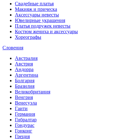
Свадебные платья
Макияж и прическа
Аксессуары невесты
Ювелирные украшения
Платья подружек невесты
Костюм жениха и аксессуары
Хореографы
Словения
Австралия
Австрия
Андорра
Аргентина
Болгария
Бразилия
Великобритания
Венгрия
Венесуэла
Гаити
Германия
Гибралтар
Гондурас
Гонконг
Греция