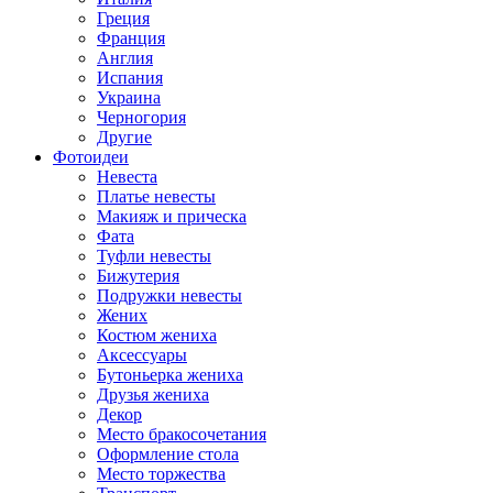
Греция
Франция
Англия
Испания
Украина
Черногория
Другие
Фотоидеи
Невеста
Платье невесты
Макияж и прическа
Фата
Туфли невесты
Бижутерия
Подружки невесты
Жених
Костюм жениха
Аксессуары
Бутоньерка жениха
Друзья жениха
Декор
Место бракосочетания
Оформление стола
Место торжества