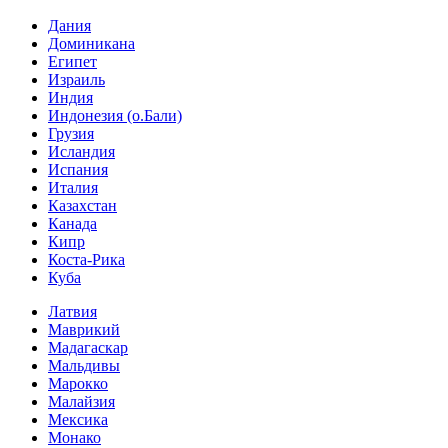
Дания
Доминикана
Египет
Израиль
Индия
Индонезия (о.Бали)
Грузия
Исландия
Испания
Италия
Казахстан
Канада
Кипр
Коста-Рика
Куба
Латвия
Маврикий
Мадагаскар
Мальдивы
Марокко
Малайзия
Мексика
Монако