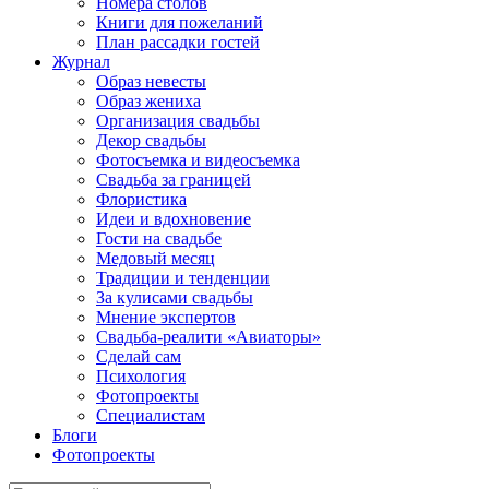
Номера столов
Книги для пожеланий
План рассадки гостей
Журнал
Образ невесты
Образ жениха
Организация свадьбы
Декор свадьбы
Фотосъемка и видеосъемка
Свадьба за границей
Флористика
Идеи и вдохновение
Гости на свадьбе
Медовый месяц
Традиции и тенденции
За кулисами свадьбы
Мнение экспертов
Свадьба-реалити «Авиаторы»
Сделай сам
Психология
Фотопроекты
Специалистам
Блоги
Фотопроекты