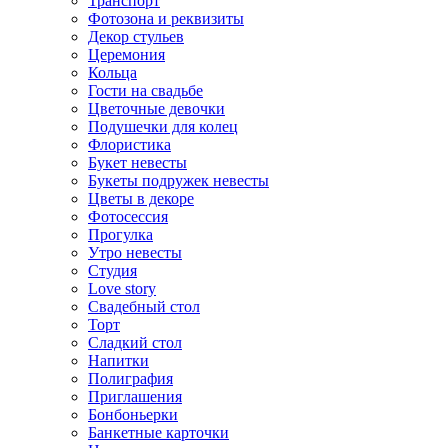
Транспорт
Фотозона и реквизиты
Декор стульев
Церемония
Кольца
Гости на свадьбе
Цветочные девочки
Подушечки для колец
Флористика
Букет невесты
Букеты подружек невесты
Цветы в декоре
Фотосессия
Прогулка
Утро невесты
Студия
Love story
Свадебный стол
Торт
Сладкий стол
Напитки
Полиграфия
Приглашения
Бонбоньерки
Банкетные карточки